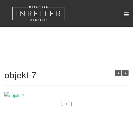
objekt-7
of
1
1