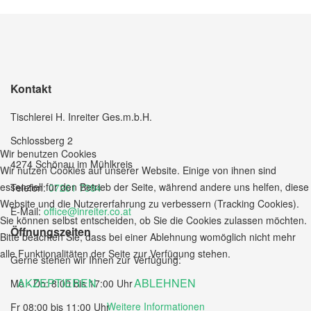
Kontakt
Tischlerei H. Inreiter Ges.m.b.H.
Schlossberg 2
Wir benutzen Cookies
4274 Schönau im Mühlkreis
Wir nutzen Cookies auf unserer Website. Einige von ihnen sind
essenziell für den Betrieb der Seite, während andere uns helfen, diese
Telefon:
07261 7384
Website und die Nutzererfahrung zu verbessern (Tracking Cookies).
E-Mail:
office@inreiter.co.at
Sie können selbst entscheiden, ob Sie die Cookies zulassen möchten.
Öffnungszeiten
Bitte beachten Sie, dass bei einer Ablehnung womöglich nicht mehr
alle Funktionalitäten der Seite zur Verfügung stehen.
Gerne stehen wir Ihnen zur Verfügung:
AKZEPTIEREN
ABLEHNEN
Mo - Do: 8:00 bis 17:00 Uhr
Weitere Informationen
Fr 08:00 bis 11:00 Uhr